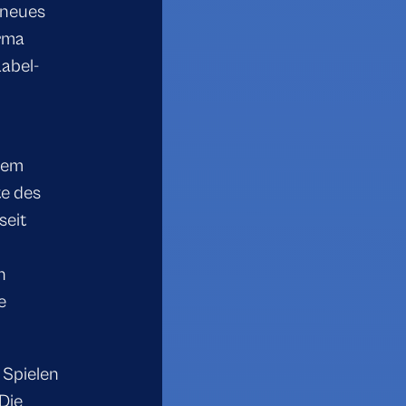
 neues
irma
abel-
dem
te des
seit
n
e
 Spielen
Die