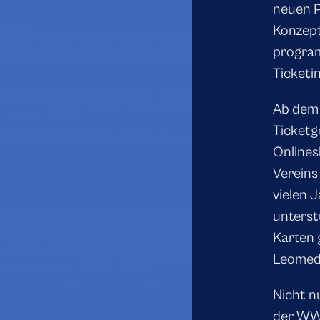
neuen P
Konzept
program
Ticketi
Ab dem 
Ticketg
Onlines
Vereins 
vielen 
unterst
Karten g
Leomedi
Nicht n
der WWK