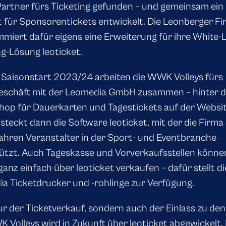
artner fürs Ticketing gefunden – und gemeinsam ein
 für Sponsorentickets entwickelt. Die Leonberger F
miert dafür eigens eine Erweiterung für ihre White-L
ng-Lösung leoticket.
Saisonstart 2023/24 arbeiten die WWK Volleys fürs
eschäft mit der Leomedia GmbH zusammen – hinter 
hop für Dauerkarten und Tagestickets auf der Websi
steckt dann die Software leoticket, mit der die Firma 
Jahren Veranstalter in der Sport- und Eventbranche
ützt. Auch Tageskasse und Vorverkaufsstellen könne
anz einfach über leoticket verkaufen – dafür stellt di
a Ticketdrucker und -rohlinge zur Verfügung.
ur der Ticketverkauf, sondern auch der Einlass zu den
 Volleys wird in Zukunft über leoticket abgewickelt. 