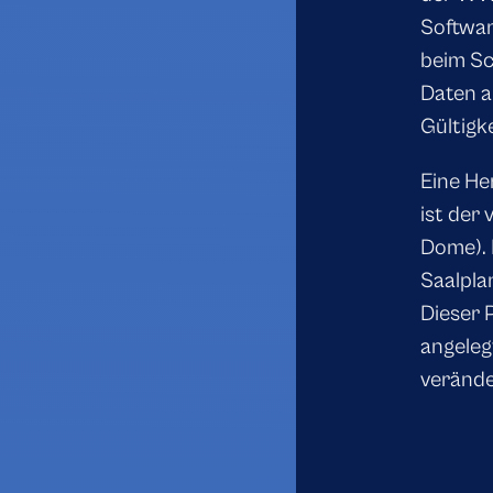
Softwar
beim Sc
Daten a
Gültigke
Eine He
ist der
Dome). 
Saalpla
Dieser 
angeleg
verände