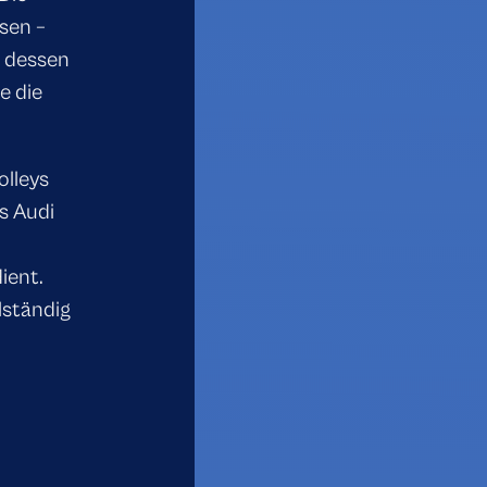
sen –
n dessen
e die
lleys
s Audi
ient.
lständig