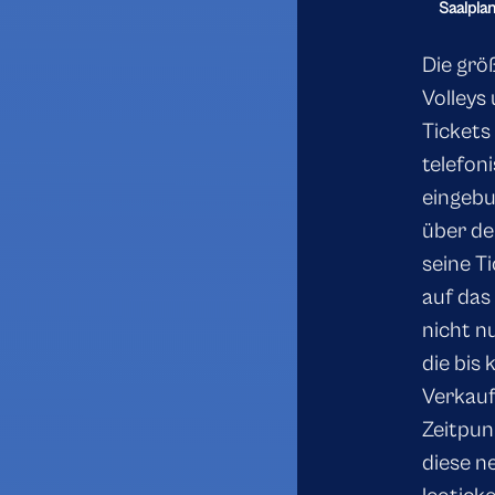
Saalpla
Die grö
Volleys
Tickets
telefon
eingebu
über de
seine T
auf das
nicht n
die bis
Verkauf
Zeitpun
diese n