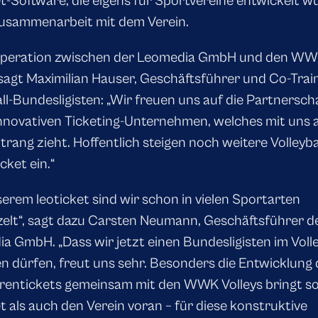
et-Software, die eigens für Sportvereine entwickelt wu
usammenarbeit mit dem Verein.
operation zwischen der Leomedia GmbH und den W
 sagt Maximilian Hauser, Geschäftsführer und Co-Trai
all-Bundesligisten: „Wir freuen uns auf die Partnersch
nnovativen Ticketing-Unternehmen, welches mit uns 
trang zieht. Hoffentlich steigen noch weitere Volleyba
icket ein.“
serem leoticket sind wir schon in vielen Sportarten
elt“, sagt dazu Carsten Neumann, Geschäftsführer d
a GmbH. „Dass wir jetzt einen Bundesligisten im Volle
n dürfen, freut uns sehr. Besonders die Entwicklung 
entickets gemeinsam mit den WWK Volleys bringt s
et als auch den Verein voran – für diese konstruktive