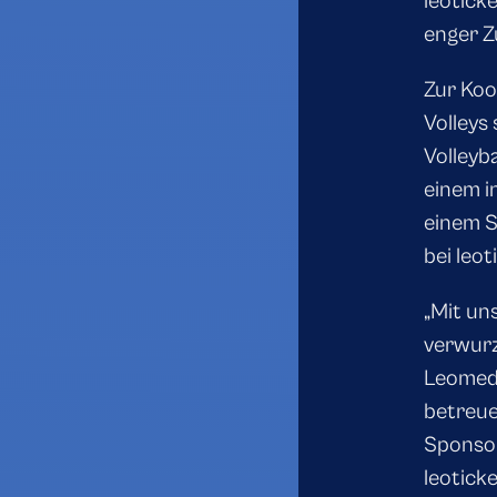
leotick
enger Z
Zur Ko
Volleys
Volleyb
einem i
einem S
bei leot
„Mit un
verwurz
Leomedi
betreue
Sponsor
leotick