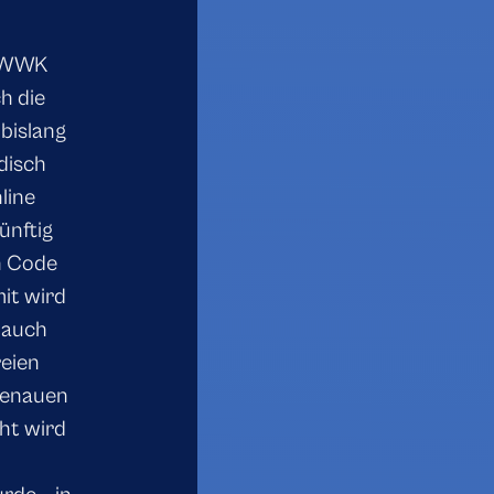
n WWK
h die
bislang
disch
line
ünftig
n Code
it wird
 auch
reien
 genauen
ht wird