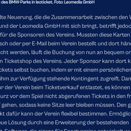
n des BMW-Parks in leoticket. Foto: Leomedia GmbH
ßte Neuerung, die die Zusammenarbeit zwischen de
 und der Leomedia GmbH mit sich bringt, betrifft jedoc
 für die Sponsoren des Vereins. Mussten diese Karten 
isch oder per E-Mail beim Verein bestellt und dort hän
cht werden, läuft die Buchung von nun an bequem on
n Ticketshop des Vereins. Jeder Sponsor kann dort k
ickets selbst buchen, indem er mit einem persönliche
 ihm zur Verfügung stehende Kontingent zugreift. Dam
ur der Verein beim Ticketverkauf entlastet, es können
 kurz vor dem Spiel nicht abgerufenen Tickets in den f
 gehen, sodass keine Sitze leer bleiben müssen. Den
kt dafür kann der Verein flexibel bestimmen. Ermöglic
eue Lösung durch eine Erweiterung der bestehenden