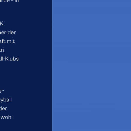
rde – in
WK
ner der
aft mit
an
ll-Klubs
er
yball
der
owohl